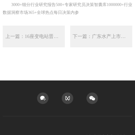
3000+细分行业研究报告500+专家研究员决策智囊库1000000+行业
数据洞察市场365+全球热点每日决策内参
上一篇：16座变电站晋级落地越南输变电赛道商机全面迸发
下一篇：广东水产上市公司排名(广东水产上市公司有哪些)