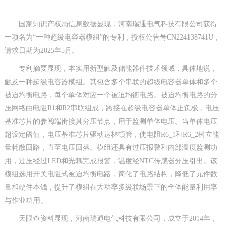
国家知识产权局信息数据显现，河南瑞通电气科技有限公司获得
一项名为“一种超级电容器模组”的专利，授权公告号CN224138741U，
请求日期为2025年5月。
专利摘要显现，本实用新型触及储能器件技术领域，具体地说，
触及一种超级电容器模组。其包含多个串联的超级电容器单体和多个
被迫均衡电路，每个单体对应一个被迫均衡电路。被迫均衡电路的分
压网络由电阻R1和R2串联组成，跨接在超级电容器单体正负极，电压
基准芯片的参阅端衔接其分压节点，用于监测单体电压。当单体电压
超设定阈值，电压基准芯片驱动达林顿管，使电阻R6_1和R6_2树立能
量耗散回路，直至电压回落。模组还具有过压报警和内部温度监测功
用，过压经过LED和光耦完成报警，温度经NTC传感器分压引出。该
模组选用开关电阻式被迫均衡电路，简化了电路结构，降低了元件数
量和硬件本钱，提升了模组在大功率多级联场景下的全体能量利用率
与作业功用。
天眼查资料显现，河南瑞通电气科技有限公司，成立于2014年，