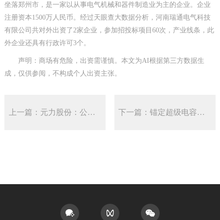
坐落郑州市，是一家以从事电气机械和器件制造业为主的企业。企业
注册资本1500万人民币。经过天眼查大数据分析，河南瑞通电气科技
有限公司共对外出资了2家企业，参加招投标项目60次，产业线条，此
外企业还具有行政许可3个。
声明：商场有危险，出资需谨慎。本文为AI根据第三方数据生
成，仅供参阅，不构成个人出资主张。
上一篇：元力股份：公司继续向超级电容器厂家供给超级电容炭产品
下一篇：锚定超级电容核心技术金时科技以全产业链自主可控开辟储能价值竞争新赛道