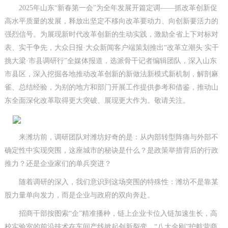
2025年山东“新春第一会”为全年发展开篇定调——抓改革创新促
高水平质量的发展，释放出坚定不移向改革要动力、向创新要活力的
强烈信号。为展现新时代改革创新的生动实践，激励全省上下对标对
表、实干争先，大众日报·大众新闻客户端策划推出“改革立潮头 实干
挑大梁·市县调研行”全媒体报道，选派骨干记者编辑团队，深入山东
市县区，深入挖掘各地推动改革创新的新做法新模式新机制，解剖麻
雀、总结经验，为别的地方和部门开展工作提供参考和借鉴，推动山
东全面深化改革取得更大突破、展现更大作为。敬请关注。
来潍坊前，调研团队对潍坊好奇的是：从内部转型阵痛与外部不
确定性中实现突围，这座城市的秘诀是什么？是政策举措背后的行政
推力？还是企业家们的单兵突进？
随着调研的深入，我们意识到这场突围的特殊性：潍坊不是靠某
股力量单向发力，而是企业与政府的双向奔赴。
招商干部按图索“企”精准播种，链上企业卡位入链加速生长，高
校实验室的前沿技术在车间产线掀起创新裂变，“八大金刚”护航营商