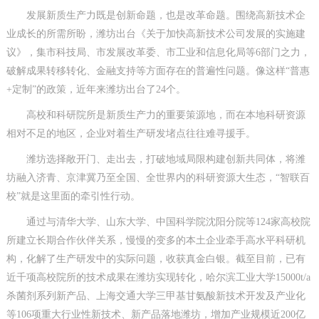
发展新质生产力既是创新命题，也是改革命题。围绕高新技术企
业成长的所需所盼，潍坊出台《关于加快高新技术公司发展的实施建
议》，集市科技局、市发展改革委、市工业和信息化局等6部门之力，
破解成果转移转化、金融支持等方面存在的普遍性问题。像这样“普惠
+定制”的政策，近年来潍坊出台了24个。
高校和科研院所是新质生产力的重要策源地，而在本地科研资源
相对不足的地区，企业对着生产研发堵点往往难寻援手。
潍坊选择敞开门、走出去，打破地域局限构建创新共同体，将潍
坊融入济青、京津冀乃至全国、全世界内的科研资源大生态，“智联百
校”就是这里面的牵引性行动。
通过与清华大学、山东大学、中国科学院沈阳分院等124家高校院
所建立长期合作伙伴关系，慢慢的变多的本土企业牵手高水平科研机
构，化解了生产研发中的实际问题，收获真金白银。截至目前，已有
近千项高校院所的技术成果在潍坊实现转化，哈尔滨工业大学15000t/a
杀菌剂系列新产品、上海交通大学三甲基甘氨酸新技术开发及产业化
等106项重大行业性新技术、新产品落地潍坊，增加产业规模近200亿