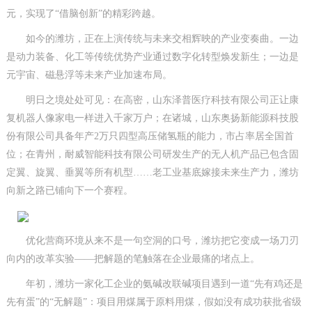
元，实现了“借脑创新”的精彩跨越。
如今的潍坊，正在上演传统与未来交相辉映的产业变奏曲。一边
是动力装备、化工等传统优势产业通过数字化转型焕发新生；一边是
元宇宙、磁悬浮等未来产业加速布局。
明日之境处处可见：在高密，山东泽普医疗科技有限公司正让康
复机器人像家电一样进入千家万户；在诸城，山东奥扬新能源科技股
份有限公司具备年产2万只四型高压储氢瓶的能力，市占率居全国首
位；在青州，耐威智能科技有限公司研发生产的无人机产品已包含固
定翼、旋翼、垂翼等所有机型……老工业基底嫁接未来生产力，潍坊
向新之路已铺向下一个赛程。
优化营商环境从来不是一句空洞的口号，潍坊把它变成一场刀刃
向内的改革实验——把解题的笔触落在企业最痛的堵点上。
年初，潍坊一家化工企业的氨碱改联碱项目遇到一道“先有鸡还是
先有蛋”的“无解题”：项目用煤属于原料用煤，假如没有成功获批省级