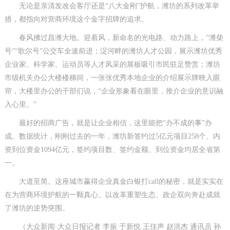
无论是亲清发改会客厅还是“八大金刚”护航，潍坊的系列改革举
措，都指向对营商环境这个金字招牌的追求。
春风拂过昌潍大地。迎着风，新命名的光电路、动力路上，“潍柴
号”“歌尔号”公交车全速前进；浞河畔的潍坊人才公园，展示潍坊优秀
企业家、科学家、运动员等人才风采的展板吸引市民驻足赞赏；潍坊
市级机关办公大楼楼梯间，一张张优秀本地企业的介绍展示牌映入眼
帘，大楼里办公的干部们说，“企业形象看在眼里，推介企业的意识融
入心里。”
最好的招商广告，就是让企业相信，这里能把“办不成的事”办
成。数据统计，刚刚过去的一年，潍坊新签约过5亿元项目258个、内
资到位资金1094亿元，签约项目数、签约金额、到位资金均居全省第
一。
大道至简。这座城市赢得企业真金白银打call的秘密，就是实实在
在为营商环境护航的一颗真心。以改革重塑生态、政企双向奔赴成就
了潍坊的逆势突围。
（大众新闻·大众日报记者 李振 于新悦 王佳声 赵洪杰 通讯员 孙