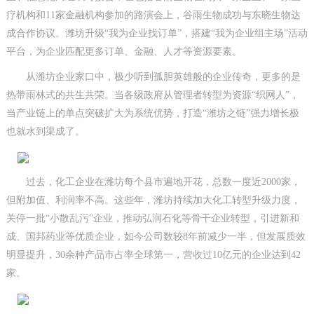
疗机构和11家金融机构参加的路演会上，谷雨生物成功与东晓生物达
成合作协议。潍坊升级“我为企业找订单”，搭建“我为企业组主场”活动
平台，为企业匹配更多订单、金融、人才等资源要素。
从潍坊企业家口中，极少听到孤胆英雄般的企业传奇，更多的是
热带雨林式的共生共荣。当各级政府从管理者转型为资源“织网人”，
当产业链上的单点突破扩大为系统优势，打造“潍坊之链”强力增长极
也就水到渠成了。
过去，化工企业在潍坊每个县市遍地开花，总数一度近2000家，
但附加值、利润率不高。这些年，潍坊持续加大化工转型升级力度，
关停一批“小散乱污”企业，推动弘润石化等骨干企业转型，引进新和
成、国邦药业等优质企业，如今公司数较8年前减少一半，但发展质效
明显提升，30余种产品市占率全球第一，营收过10亿元的企业达到42
家。