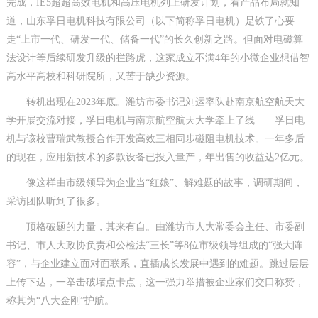
完成，IE5超超高效电机和高压电机列上研发计划，看产品布局就知
道，山东孚日电机科技有限公司（以下简称孚日电机）是铁了心要
走“上市一代、研发一代、储备一代”的长久创新之路。但面对电磁算
法设计等后续研发升级的拦路虎，这家成立不满4年的小微企业想借智
高水平高校和科研院所，又苦于缺少资源。
转机出现在2023年底。潍坊市委书记刘运率队赴南京航空航天大
学开展交流对接，孚日电机与南京航空航天大学牵上了线——孚日电
机与该校曹瑞武教授合作开发高效三相同步磁阻电机技术。一年多后
的现在，应用新技术的多款设备已投入量产，年出售的收益达2亿元。
像这样由市级领导为企业当“红娘”、解难题的故事，调研期间，
采访团队听到了很多。
顶格破题的力量，其来有自。由潍坊市人大常委会主任、市委副
书记、市人大政协负责和公检法“三长”等8位市级领导组成的“强大阵
容”，与企业建立面对面联系，直插成长发展中遇到的难题。跳过层层
上传下达，一举击破堵点卡点，这一强力举措被企业家们交口称赞，
称其为“八大金刚”护航。