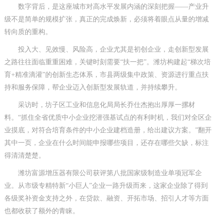
数字背后，是这座城市对高水平发展内涵的深刻把握——产业升
级不是简单的规模扩张，真正的完成焕新，必须将着眼点从量的增减
转向质的重构。
投入大、见效慢、风险高，企业尤其是初创企业，走创新型发展
之路往往面临重重困难，关键时刻需要“扶一把”。潍坊构建起“梯次培
育+精准滴灌”的创新生态体系，市县两级集中政策、资源进行重点扶
持和服务保障，帮企业迈入创新型发展轨道，并持续攀升。
采访时，坊子区工业和信息化局局长乔仕杰抱出厚厚一摞材
料。“抓住全省优质中小企业挖潜强基试点的有利时机，我们对全区企
业摸底，对符合培育条件的中小企业建档造册，给出建议方案。”翻开
其中一页，企业在什么时间能申报哪些项目，还存在哪些欠缺，标注
得清清楚楚。
潍坊富源增压器有限公司获评第八批国家级制造业单项冠军企
业。从市级专精特新“小巨人”企业一路升级而来，这家企业除了得到
各级奖补资金支持之外，在贷款、融资、开拓市场、招引人才等方面
也都收获了额外的青睐。