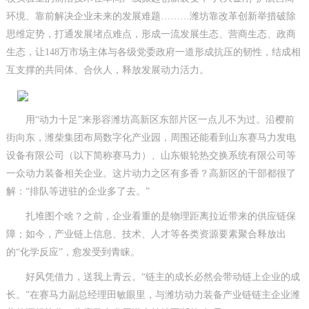
环境、靠前解决企业未来的发展难题………潍坊靠改革创新举措破除
思维定势，打通发展堵点难点，形成一流发展生态、营商生态、政商
生态，让148万市场主体与各级党委政府一道形成抗压的韧性，结成相
互支撑的共同体、合伙人，释放发展动力活力。
用“动力十足”来形容潍坊高新区东部片区一点儿不为过。沿樱前
街向东，潍柴集团布局数字化产业园，周围还能看到山东赛马力发电
设备有限公司（以下简称赛马力）、山东银轮热交换系统有限公司等
一众动力装备相关企业。这片动力之区有多香？高新区的干部都很了
解：“排队等进驻的企业多了去。”
扎堆图个啥？之前，企业看重的是物理距离拉近带来的供应链保
障；如今，产业链上信息、技术、人才等各类资源要素聚合释放出
的“化学反应”，愈发受到青睐。
好风凭借力，送我上青云。“链主的成长必然会带动链上企业的成
长。”在赛马力副总经理田敏眼里，与潍坊动力装备产业链链主企业潍