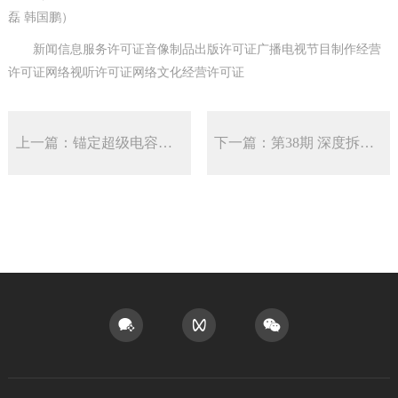
磊 韩国鹏）
新闻信息服务许可证音像制品出版许可证广播电视节目制作经营
许可证网络视听许可证网络文化经营许可证
上一篇：锚定超级电容中心技能 金时科技以全工业链自主可控拓荒储能价值竞赛新赛道
下一篇：第38期 深度拆解宁波东力