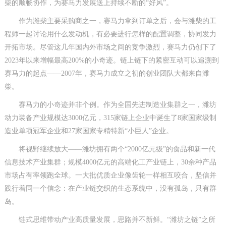
柴的顺畅协作，为赛马力发展送上持续不断的“好风”。
作为潍柴主要采购商之一，赛马力拿到订单之后，会与潍柴的工
程师一起讨论用什么发动机，有必要进行怎样的配置调整，协同发力
开拓市场。尽管这几年国内外市场之间的竞争激烈，赛马力仍创下了
2023年以来增幅最高200%的小奇迹。链上链下的紧密互动可以追溯到
赛马力的起点——2007年，赛马力成立之初的创业团队大都来自潍
柴。
赛马力的小奇迹并非个例。作为全国先进制造业集群之一，潍坊
动力装备产业规模达3000亿元，315家链上企业中诞生了8家国家级制
造业单项冠军企业和27家国家专精特新“小巨人”企业。
将视野继续放大——潍坊拥有两个“2000亿元级”的食品和新一代
信息技术产业集群；规模4000亿元的高端化工产业链上，30余种产品
市场占有率领跑全球。一大批优质企业像齿轮一样相互咬合，坚信并
践行着同一个信念：在产业链交织的生态系统中，没有孤岛，只有群
岛。
链式思维带动产业高质量发展，思路并不新鲜。“潍坊之链”之所