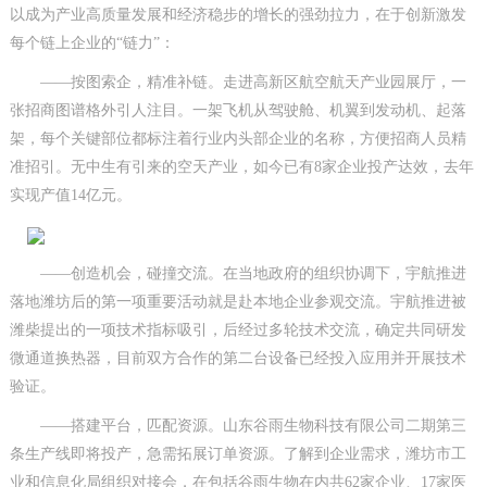
以成为产业高质量发展和经济稳步的增长的强劲拉力，在于创新激发
每个链上企业的“链力”：
——按图索企，精准补链。走进高新区航空航天产业园展厅，一
张招商图谱格外引人注目。一架飞机从驾驶舱、机翼到发动机、起落
架，每个关键部位都标注着行业内头部企业的名称，方便招商人员精
准招引。无中生有引来的空天产业，如今已有8家企业投产达效，去年
实现产值14亿元。
——创造机会，碰撞交流。在当地政府的组织协调下，宇航推进
落地潍坊后的第一项重要活动就是赴本地企业参观交流。宇航推进被
潍柴提出的一项技术指标吸引，后经过多轮技术交流，确定共同研发
微通道换热器，目前双方合作的第二台设备已经投入应用并开展技术
验证。
——搭建平台，匹配资源。山东谷雨生物科技有限公司二期第三
条生产线即将投产，急需拓展订单资源。了解到企业需求，潍坊市工
业和信息化局组织对接会，在包括谷雨生物在内共62家企业、17家医