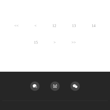
<<
<
12
13
14
15
>
>>