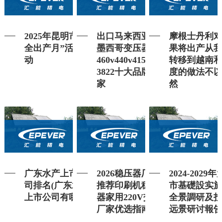
2025年昆明市“安
出口马来西亚、
摩根士丹利
全出产月”活动发
墨西哥变压器
果将出产从
动
460v440v415v变
转移到越南
3822十大品牌厂
度的做法不
家
然
广东水产上市公
2026稳压器厂家
2024-2029
司排名(广东水产
推荐印刷机稳压
市基礎設实
上市公司有哪些)
器家用220V交流
全景調研及
厂家优选指南！
远景研讨報