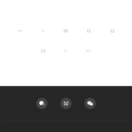
<<
<
10
11
12
13
>
>>