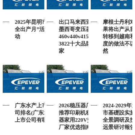
2025年昆明市“安
出口马来西亚、
摩根士丹利
全出产月”活动发
墨西哥变压器
果将出产从
动
460v440v415v变
转移到越南
3822十大品牌厂
度的做法不
家
然
广东水产上市公
2026稳压器厂家
2024-2029
司排名(广东水产
推荐印刷机稳压
市基礎設实
上市公司有哪些)
器家用220V交流
全景調研及
厂家优选指南！
远景研讨報