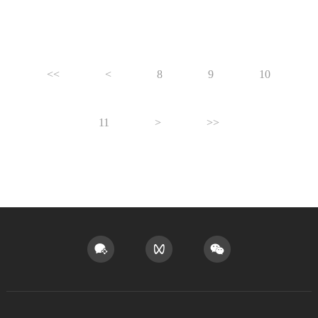
<<
<
8
9
10
11
>
>>