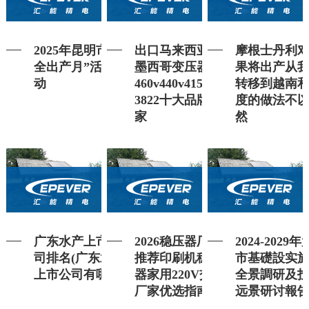
2025年昆明市“安
出口马来西亚、
摩根士丹利
全出产月”活动发
墨西哥变压器
果将出产从
动
460v440v415v变
转移到越南
3822十大品牌厂
度的做法不
家
然
广东水产上市公
2026稳压器厂家
2024-2029
司排名(广东水产
推荐印刷机稳压
市基礎設实
上市公司有哪些)
器家用220V交流
全景調研及
厂家优选指南！
远景研讨報